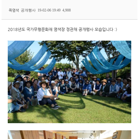
쪽염색
공개행사
19-02-06 19:49
4,908
2018년도 국가무형문화재 염색장 정관채 공개행사 모습입니다 :)