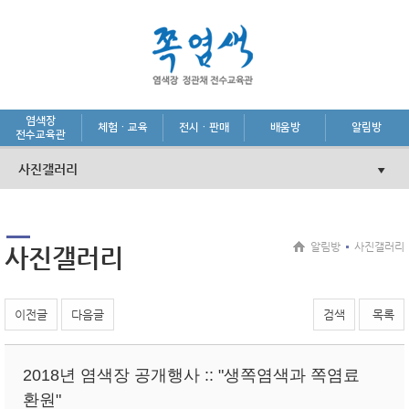
염색장
체험·교육
전시·판매
배움방
알림방
전수교육관
사진갤러리
알림방
사진갤러리
사진갤러리
이전글
다음글
검색
목록
2018년 염색장 공개행사 :: "생쪽염색과 쪽염료
환원"