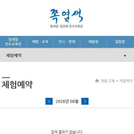
염색장
체험·교육
전시·판매
배움방
알림방
전수교육관
체험예약
체험·교육
체험예약
체험예약
<
2026년 08월
>
검색 결과가 없습니다.