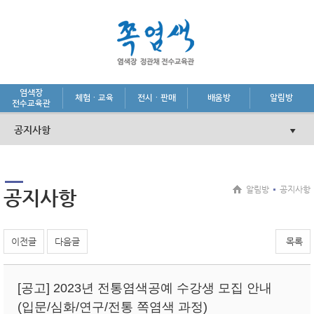
염색장
체험·교육
전시·판매
배움방
알림방
전수교육관
공지사항
알림방
공지사항
공지사항
이전글
다음글
목록
[공고] 2023년 전통염색공예 수강생 모집 안내
(입문/심화/연구/전통 쪽염색 과정)