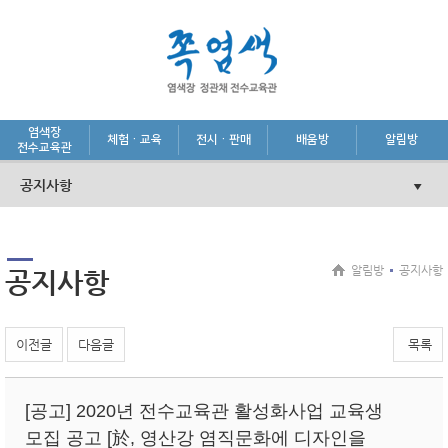
염색장
체험·교육
전시·판매
배움방
알림방
전수교육관
공지사항
알림방
공지사항
공지사항
이전글
다음글
목록
[공고] 2020년 전수교육관 활성화사업 교육생
모집 공고 [於, 영산강 염직문화에 디자인을